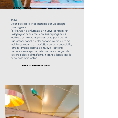
Hanzo Nikkei
2020
Colori pastello e linee morbide per un design
coinvolgente.
Per Hanzo ho sviluppato un nuovo concept, un
Restyling accattivante, con arredi progettati e
realizzati su misura appositamente per il brand.
Due grandi panche color senape incorniciate da
archi rosa creano un perfetto corner riconoscibile,
l’arredo diventa l’icona del nuovo Restyling.
Un dehor rosa spicca dalla strada e una grande
vasiera celeste si trasforma in panca ideale per le
cene nelle sere estive .
Back to P
rojects page